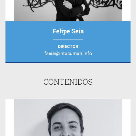
Felipe Seia
DIRECTOR
fseia@intucuman.info
CONTENIDOS