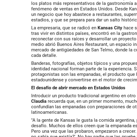
los platos más representativos de la gastronomía a
fenómeno de ventas en Estados Unidos. Desde Kan
un negocio que hoy abastece a restaurantes, super
estadios, y que se prepara para dar un salto histór
La empresaria, que se radicó en
Kansas City
hace si
tras vivir en distintos países, encontró en la gastr
reconectar con sus raíces y desarrollar un proyect
medio abrió Buenos Aires Restaurant, un espacio ins
mercado de antigüedades de San Telmo, donde la cu
cada detalle.
Banderas, fotografías, objetos típicos y una propu
identidad nacional forman parte de la experiencia. 
protagonistas son las empanadas, el producto que l
estadounidense y convertirse en el motor de creci
El desafío de abrir mercado en Estados Unidos
Introducir un producto tradicional argentino en otro 
Claudia
recuerda que, en un primer momento, much
confundían las empanadas con preparaciones de o
latinoamericanas.
"A la gente de Kansas le gusta la comida argentina
desafío. Muchos de ellos creen que la empanada es
Pero una vez que las probaron, empezaron a crecer
no sabía que existía?’. No hay nadie que las pruebe