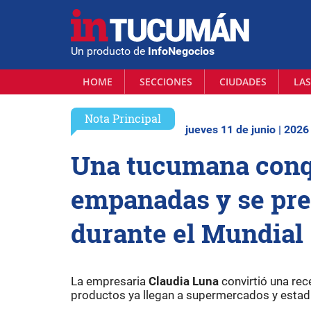
Un producto de
InfoNegocios
HOME
SECCIONES
CIUDADES
LAS
Nota Principal
jueves 11 de junio | 2026
Una tucumana conq
empanadas y se pre
durante el Mundial
La empresaria
Claudia Luna
convirtió una rec
productos ya llegan a supermercados y estadi