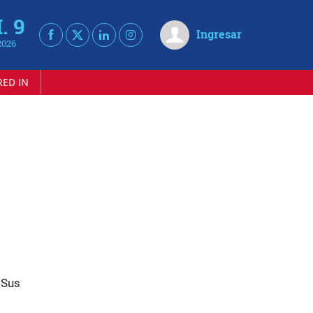
. 9
Ingresar
2026
RED IN
. Sus