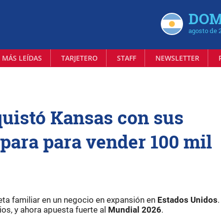
DOM
agosto de 
 MÁS LEÍDAS
TARJETERO
STAFF
NEWSLETTER
uistó Kansas con sus
para para vender 100 mil
eta familiar en un negocio en expansión en
Estados Unidos
os, y ahora apuesta fuerte al
Mundial 2026
.