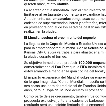
quieren más", relató
Claudia
.
La aceptación fue inmediata. Con el crecimiento de
limitarse al restaurante y comenzó a expandirse ha
Actualmente, sus
empanadas
congeladas se comerc
cadenas de supermercados, bares y cafeterías, mien
en proveedora oficial de los estadios de Kansas Ci
realizan en la ciudad.
El Mundial acelera el crecimiento del negocio
La llegada de la
Copa del Mundo
a
Estados Unidos
a
para la emprendedora tucumana. Con la
Selección 
Kansas City, Claudia ya trabaja para abastecer a mil
la ciudad durante el torneo.
Su objetivo inmediato es producir
100.000 empan
comercializar en el
Fan Fest
que la
FIFA
instalará d
estoy armando a mano en la gran cocina del local”,
El impacto económico del
Mundial
sobre su empre
de lo que imaginaba. “Con el Mundial, mi sueño se 
sea como una comida tradicional de Estados Unido
años, pero la Copa del Mundo aceleró el proceso”.
Como parte de ese crecimiento, también fue convoc
propuesta exclusiva junto a la cadena de barbecue m
resultado será una edición limitada de la empanada