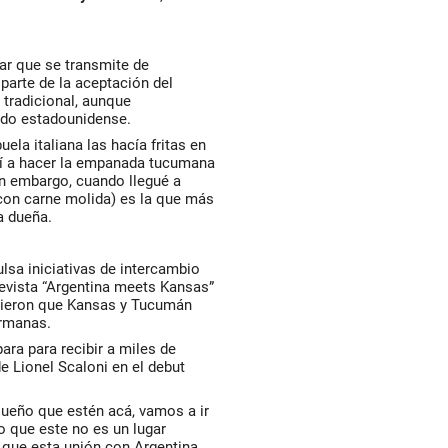
iar que se transmite de
parte de la aceptación del
 tradicional, aunque
ado estadounidense.
ela italiana las hacía fritas en
ndí a hacer la empanada tucumana
in embargo, cuando llegué a
con carne molida) es la que más
la dueña.
lsa iniciativas de intercambio
 revista “Argentina meets Kansas”
itieron que Kansas y Tucumán
ermanas.
ara para recibir a miles de
e Lionel Scaloni en el debut
 sueño que estén acá, vamos a ir
go que este no es un lugar
 que esta unión con Argentina