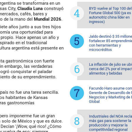
rgentina se transformara en un
sas City,
Claudia Luna
construyó
BYD vuelve al Top 100 del
Fortune Global 500 (ya es 
mercados, cafés, bares y
automotriz china líder en
ico de la mano del
Mundial 2026
.
ingresos)
ete años junto a sus tres hijos
onomía una oportunidad para
Jaldo destinó $ 35 millon
o propio. Hace apenas un año y
fortalecer 85 emprendimi
pirado en el tradicional
con herramientas y
ltura argentina está presente en
microcréditos
esta gastronómica con fuerte
La inflación de julio se ub
Sin embargo, las verdaderas
cerca del 2% por el impac
ogró conquistar el paladar
alimentos y bebidas
miento de su emprendimiento.
Facundo Haro asume co
país no fue una tarea sencilla.
Gerente de Desarrollo de
os habitantes de Kansas
Negocios y Marketing de
Global
tras gastronomías
, pero imponerme fue un gran
Industriales del NOA rec
 solo de México y que es dulce.
más gas para sostener la
producción y mejorar la
. Decían ‘¡Wow, qué rico! ¿Cómo
competitividad regional
 y vuelva de eso: siempre