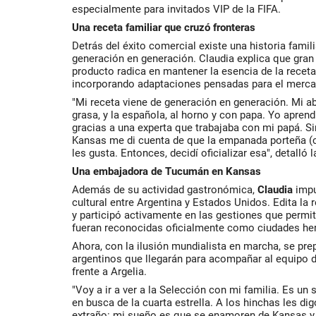
especialmente para invitados VIP de la FIFA.
Una receta familiar que cruzó fronteras
Detrás del éxito comercial existe una historia famil
generación en generación. Claudia explica que gran 
producto radica en mantener la esencia de la receta
incorporando adaptaciones pensadas para el merc
"Mi receta viene de generación en generación. Mi abu
grasa, y la española, al horno y con papa. Yo apre
gracias a una experta que trabajaba con mi papá. S
Kansas me di cuenta de que la empanada porteña (
les gusta. Entonces, decidí oficializar esa", detalló 
Una embajadora de Tucumán en Kansas
Además de su actividad gastronómica,
Claudia
impu
cultural entre Argentina y Estados Unidos. Edita la
y participó activamente en las gestiones que perm
fueran reconocidas oficialmente como ciudades h
Ahora, con la ilusión mundialista en marcha, se prep
argentinos que llegarán para acompañar al equipo d
frente a Argelia.
"Voy a ir a ver a la Selección con mi familia. Es un
en busca de la cuarta estrella. A los hinchas les di
extraño: mi sueño es que se enamoren de Kansas y