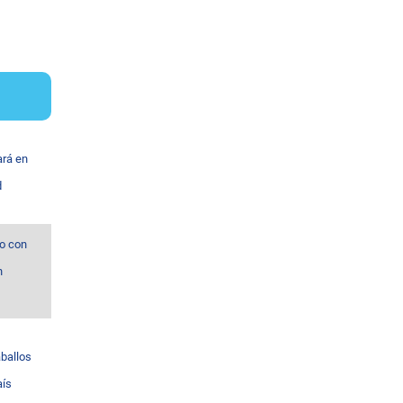
ará en
d
o con
n
ballos
aís