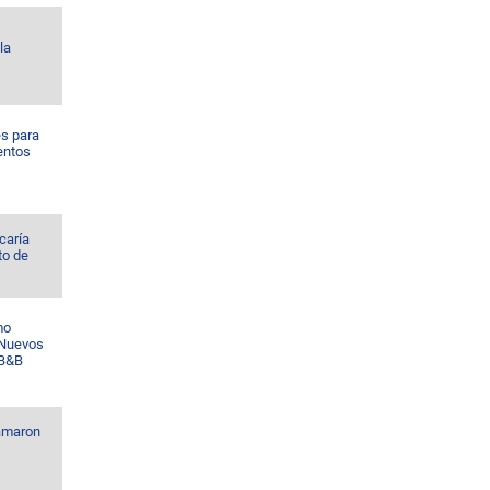
la
es para
entos
icaría
to de
mo
 Nuevos
 B&B
lamaron