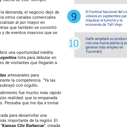
 la demanda, el negocio dejó de
El Festival Nacional del L
volverá en septiembre pa
cia otros canales comerciales.
impulsar el turismo y la
ializan al por mayor en
economía de Tafí Viejo
tras que también se convirtió
ty y de eventos masivos que se
Saife ampliará su produc
con una nueva planta (y p
generar más empleo en
Tucumán)
brió una oportunidad inédita
Argentina
lista para debutar en
es de visitantes que llegarán a
adas
artesanales para
urante la competencia. “Ya las
 subrayó con orgullo.
ndimiento fue mucho más rápido
hizo realidad: que la empanada
s. Pensaba que me iba a tomar
ada para desarrollar una
ás importante de la región. El
 “
Kansas City Barbecue
”, creada