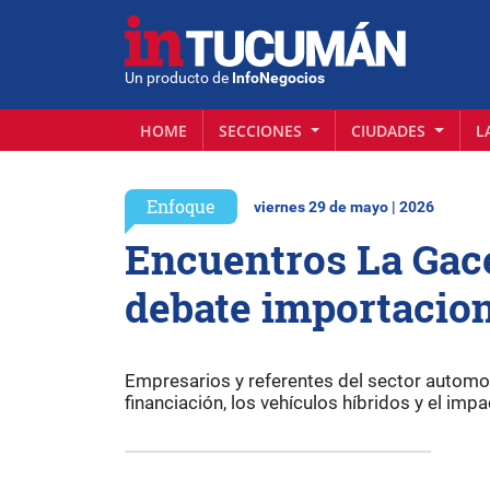
Un producto de
InfoNegocios
HOME
SECCIONES
CIUDADES
L
Enfoque
viernes 29 de mayo | 2026
Encuentros La Gac
debate importacion
Empresarios y referentes del sector automo
financiación, los vehículos híbridos y el impa