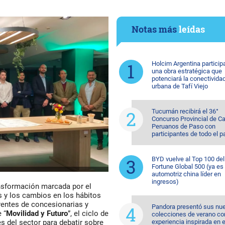
Notas más
leídas
Holcim Argentina particip
una obra estratégica que
potenciará la conectivida
urbana de Tafí Viejo
Tucumán recibirá el 36°
Concurso Provincial de Ca
Peruanos de Paso con
participantes de todo el p
BYD vuelve al Top 100 del
Fortune Global 500 (ya es 
automotriz china líder en
ingresos)
nsformación marcada por el
s y los cambios en los hábitos
rentes de concesionarias y
Pandora presentó sus nu
 “
Movilidad y Futuro
”, el ciclo de
colecciones de verano co
experiencia inspirada en e
s del sector para debatir sobre