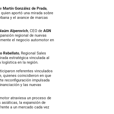
de
Martín González de Prada
,
, quien aportó una mirada sobre
urbana y el avance de marcas
Naúm Alperovich
, CEO de
AGN
expansión regional de nuevas
almente el negocio automotor en
o Rebellato
, Regional Sales
irada estratégica vinculada al
 logística en la región.
iciparon referentes vinculados
e, quienes coincidieron en que
erte reconfiguración impulsada
financiación y las nuevas
omotor atraviesa un proceso de
asiáticas, la expansión de
frente a un mercado cada vez