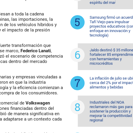
espíritu del mar
iesan a toda la cadena
Samsung firmó un acuerd
inas, las importaciones, la
Tafí Viejo para impulsar
ón de los vehículos híbridos y
proyectos educativos (co
 el impacto de la presión
enfoque en innovación y
tecnología)
 fuerte transformación que
Jaldo destinó $ 35 millon
ese marco,
Federico Lanati
,
fortalecer 85 emprendimi
lizó el escenario de competencia
con herramientas y
ticas dentro del mercado
microcréditos
narias y empresas vinculadas a
La inflación de julio se ub
eron en que la industria
cerca del 2% por el impac
alimentos y bebidas
ogía y la eficiencia comienzan a
e compra de los consumidores.
Industriales del NOA
 comercial de
Volkswagen
reclamaron más gas para
ones financiadas dentro del
sostener la producción y
ió de manera significativa en
mejorar la competitividad
 a adaptarse a un contexto cada
regional