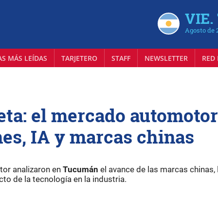
VIE.
Agosto de 
AS MÁS LEÍDAS
TARJETERO
STAFF
NEWSLETTER
RED 
eta: el mercado automotor
es, IA y marcas chinas
tor analizaron en
Tucumán
el avance de las marcas chinas, 
cto de la tecnología en la industria.