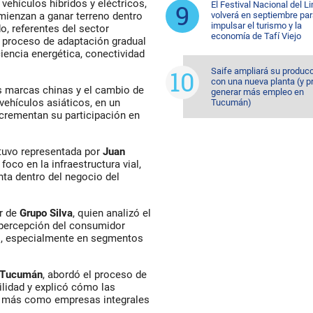
vehículos híbridos y eléctricos,
El Festival Nacional del L
volverá en septiembre pa
mienzan a ganar terreno dentro
impulsar el turismo y la
o, referentes del sector
economía de Tafí Viejo
n proceso de adaptación gradual
iencia energética, conectividad
Saife ampliará su produc
con una nueva planta (y p
s marcas chinas y el cambio de
generar más empleo en
vehículos asiáticos, en un
Tucumán)
crementan su participación en
estuvo representada por
Juan
oco en la infraestructura vial,
nta dentro del negocio del
or de
Grupo Silva
, quien analizó el
 percepción del consumidor
ico, especialmente en segmentos
a Tucumán
, abordó el proceso de
lidad y explicó cómo las
z más como empresas integrales