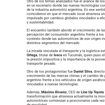
Otro de los temas analizados fue el avance de los 
en un escenario donde las nuevas tecnologías co
de la industria automotriz argentina. En ese sentid
coincidieron en que el mercado local atraviesa u
impulsado por cambios globales vinculados a efic
y sustentabilidad.
El encuentro también abordó el crecimiento de la
percepción del consumidor argentino frente a los 
contexto donde las automotrices de ese origen in
distintos segmentos del mercado.
La mirada vinculada al transporte y la logística 
Ortega
, titular de
Iveco
en Tucumán, quien puso el f
la presión impositiva y la importancia de la posve
transporte pesado.
Otro de los protagonistas fue
Daniel Silva
, direct
crecimiento de las marcas chinas y el cambio de
argentino frente a los vehículos de origen asiát
vinculados a nuevas tecnologías.
Además,
Máximo Álvarez
, CEO de
Line Up Toyot
transformación que atraviesa actualmente la movi
automotrices comienzan a posicionarse cada ve
de movilidad.