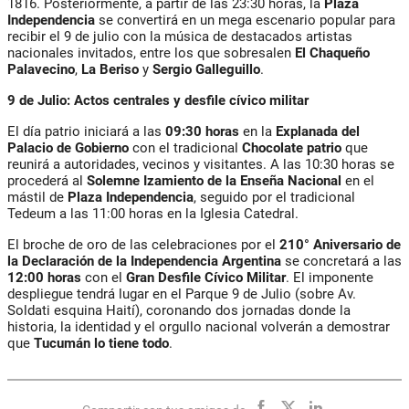
1816. Posteriormente, a partir de las 23:30 horas, la
Plaza
Independencia
se convertirá en un mega escenario popular para
recibir el 9 de julio con la música de destacados artistas
nacionales invitados, entre los que sobresalen
El Chaqueño
Palavecino
,
La Beriso
y
Sergio Galleguillo
.
9 de Julio: Actos centrales y desfile cívico militar
El día patrio iniciará a las
09:30 horas
en la
Explanada del
Palacio de Gobierno
con el tradicional
Chocolate patrio
que
reunirá a autoridades, vecinos y visitantes. A las 10:30 horas se
procederá al
Solemne Izamiento de la Enseña Nacional
en el
mástil de
Plaza Independencia
, seguido por el tradicional
Tedeum a las 11:00 horas en la Iglesia Catedral.
El broche de oro de las celebraciones por el
210° Aniversario de
la Declaración de la Independencia Argentina
se concretará a las
12:00 horas
con el
Gran Desfile Cívico Militar
. El imponente
despliegue tendrá lugar en el Parque 9 de Julio (sobre Av.
Soldati esquina Haití), coronando dos jornadas donde la
historia, la identidad y el orgullo nacional volverán a demostrar
que
Tucumán lo tiene todo
.