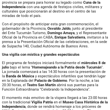
provincia se prepara para honrar su legado como
Cuna de la
Independencia
con una agenda de festejos civiles, militares y
culturales que posicionarán al destino en el centro de las
miradas de todo el país.
Con el propósito de anticipar esta gran conmemoración, el
gobernador de la Provincia,
Osvaldo Jaldo
, junto al presidente
del Ente Tucumán Turismo,
Domingo Amaya
, y el Representante
Oficial de la Provincia en CABA,
Enrique Salvatierra
, invitaron a la
prensa a la Presentación Oficial de las celebraciones, en la sede
de Suipacha 140, Ciudad Autónoma de Buenos Aires.
Una vigilia con mística y grandes espectáculos
El programa de festejos iniciará formalmente el
miércoles 8 de
julio
bajo el lema "
Homenajeando a la Patria desde Tucumán
".
La jornada comenzará a las 14:30 horas con la presentación de
la
Banda de Música
y espectáculos infantiles que tendrán lugar
en la Explanada del
Palacio de Gobierno
. Por la noche, a las
20:30 horas, el
Teatro San Martín
abrirá sus puertas para la
Función Extraordinaria "Celebrando la Independencia".
El momento más emotivo de la víspera llegará a las 23:00 horas
con la tradicional
Vigilia Patria
en el
Museo Casa Histórica de la
Independencia
, donde se rendirá homenaje a los próceres de