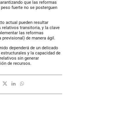
garantizando que las reformas
n peso fuerte no se posterguen
o actual pueden resultar
elativos transitoria, y la clave
plementar las reformas
 la previsional) de manera ágil.
nido dependerá de un delicado
s estructurales y la capacidad de
elativos sin generar
ión de recursos.