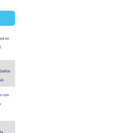
ará en
d
ballos
aís
o con
n
la