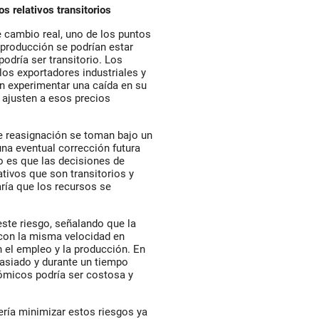
s relativos transitorios
e cambio real, uno de los puntos
 producción se podrían estar
odría ser transitorio. Los
los exportadores industriales y
n experimentar una caída en su
 ajusten a esos precios
e reasignación se toman bajo un
na eventual corrección futura
go es que las decisiones de
ativos que son transitorios
y
aría que los recursos se
este riesgo, señalando que la
 con la misma velocidad en
n el empleo y la producción. En
masiado y durante un tiempo
ómicos podría ser costosa y
ría minimizar estos riesgos ya