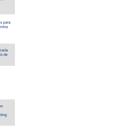
es para
entos
icaría
to de
mo
ting