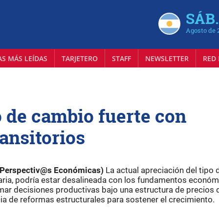
SÁB.
Agosto de 
AS MÁS LEÍDAS
TARJETERO
STAFF
NEWSLETTER
RED 
o de cambio fuerte con
ransitorios
de Perspectiv@s Económicas)
La actual apreciación del tipo 
naria, podría estar desalineada con los fundamentos económ
mar decisiones productivas bajo una estructura de precios 
cia de reformas estructurales para sostener el crecimiento.