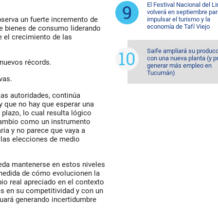
El Festival Nacional del L
volverá en septiembre pa
serva un fuerte incremento de
impulsar el turismo y la
economía de Tafí Viejo
de bienes de consumo liderando
 el crecimiento de las
Saife ampliará su produc
con una nueva planta (y p
 nuevos récords.
generar más empleo en
Tucumán)
vas.
as autoridades, continúa
y que no hay que esperar una
plazo, lo cual resulta lógico
 cambio como un instrumento
aria y no parece que vaya a
a las elecciones de medio
ueda mantenerse en estos niveles
medida de cómo evolucionen la
io real apreciado en el contexto
s en su competitividad y con un
inuará generando incertidumbre