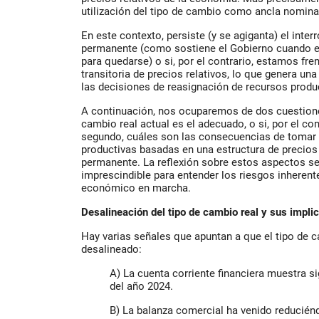
utilización del tipo de cambio como ancla nominal
En este contexto, persiste (y se agiganta) el inte
permanente (como sostiene el Gobierno cuando enf
para quedarse) o si, por el contrario, estamos fre
transitoria de precios relativos, lo que genera un
las decisiones de reasignación de recursos produ
A continuación, nos ocuparemos de
dos cuestion
cambio real actual es el adecuado
,
o si, por el co
segundo,
cuáles son las consecuencias de tomar
productivas basadas en una estructura de precios
permanente. La reflexión sobre estos aspectos se 
imprescindible para entender los riesgos inherent
económico en marcha.
Desalineación del tipo de cambio real y sus impli
Hay varias señales que apuntan a que el tipo de 
desalineado:
A)
La cuenta corriente financiera muestra 
del año 2024.
B)
La balanza comercial ha venido reduciénd