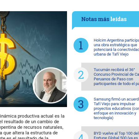
Notas más
leídas
Holcim Argentina particip
una obra estratégica que
potenciará la conectivida
urbana de Tafí Viejo
Tucumán recibirá el 36°
Concurso Provincial de Ca
Peruanos de Paso con
participantes de todo el p
Samsung firmó un acuerd
Tafí Viejo para impulsar
proyectos educativos (co
enfoque en innovación y
dinámica productiva actual es la
tecnología)
 el resultado de un cambio de
epentina de recursos naturales,
 que altera la estructura de
BYD vuelve al Top 100 del
Fortune Global 500 (ya es 
e es el resultado de la