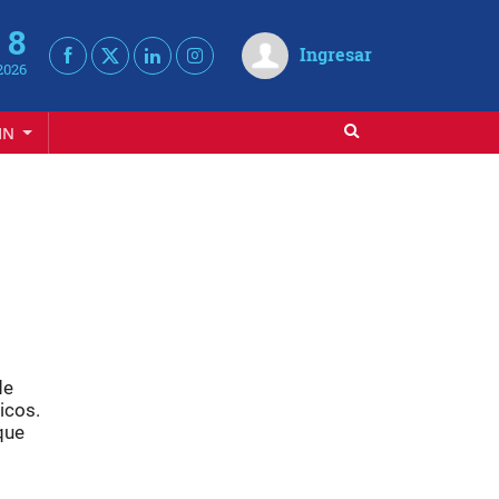
 8
Ingresar
2026
IN
de
icos.
que