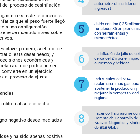
automotriz china líder en
 del proceso de desinflación.
ingresos)
rrogante de si este fenómeno es
atiza que el peso fuerte llegó
Jaldo destinó $ 35 millon
nte a una configuración
fortalecer 85 emprendimi
a serie de incertidumbres sobre
con herramientas y
ctivos.
microcréditos
es clave: primero,
si el tipo de
La inflación de julio se ub
ntrario, está desalineado
; y
cerca del 2% por el impac
 decisiones económicas y
alimentos y bebidas
 relativos
que podría no ser
convierte en un ejercicio
es al proceso de ajuste
Industriales del NOA
reclamaron más gas para
sostener la producción y
cancias
mejorar la competitividad
regional
cambio real se encuentra
Facundo Haro asume co
Gerente de Desarrollo de
signo negativo desde mediados
Nuevos Negocios y Marke
de B&B Global
ose y ha sido apenas positiva