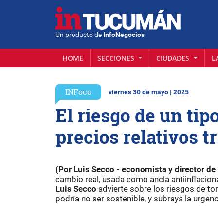
Un producto de
InfoNegocios
HOME
SECCIONES
CIUDADES
L
INFoco
viernes 30 de mayo | 2025
El riesgo de un tip
precios relativos t
(Por Luis Secco - economista y director 
cambio real, usada como ancla antiinflacio
Luis Secco
advierte sobre los riesgos de to
podría no ser sostenible, y subraya la urgen