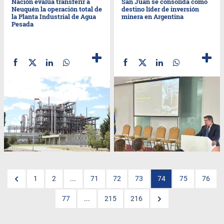
Nación evalúa transferir a
San Juan se consolida como
Neuquén la operación total de
destino líder de inversión
la Planta Industrial de Agua
minera en Argentina
Pesada
1
2
...
71
72
73
74
75
76
77
...
215
216