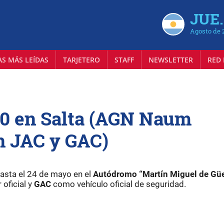
JUE.
Agosto de 
AS MÁS LEÍDAS
TARJETERO
STAFF
NEWSLETTER
RED 
0 en Salta (AGN Naum
n JAC y GAC)
hasta el 24 de mayo en el
Autódromo “Martín Miguel de G
oficial y
GAC
como vehículo oficial de seguridad.