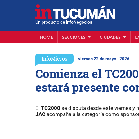
Un producto de
InfoNegocios
HOME
SECCIONES
CIUDADES
L
InfoMicros
viernes 22 de mayo | 2026
Comienza el TC200
estará presente co
El
TC2000
se disputa desde este viernes y 
JAC
acompaña a la categoría como sponsor 