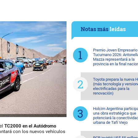
Notas más
leídas
Premio Joven Empresario
Tucumano 2026: Antonell
Mazza representará a la
provincia en la final nacio
Toyota prepara la nueva H
(más tecnología y versio
electrificadas para la
renovación)
Holcim Argentina particip
una obra estratégica que
potenciará la conectivida
urbana de Tafí Viejo
del
TC2000 en el Autódromo
contará con los nuevos vehículos
PCR invirtió US$ 55 millon