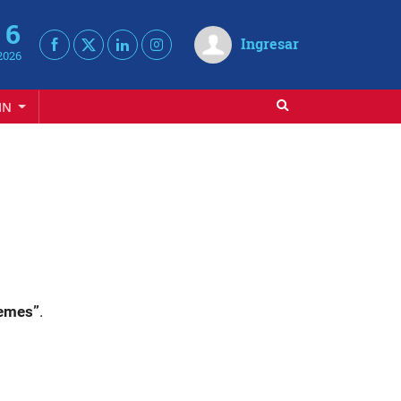
 6
Ingresar
2026
IN
üemes”
.