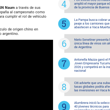
amplió el mayor parque eó
de la provincia de Buenos
GN Naum
a través de sus
paña al campeonato como
ara cumplir el rol de vehículo
La Pampa busca cobrar u
peaje a los camiones que
abastecen a Vaca Muerta
culo de origen chino en
 argentino.
Nieto Senetiner presenta 
única línea de vinos sin a
de Argentina
Antonella Mazza ganó el 
Joven Empresaria Tucum
2026 y competirá en la in
nacional
Citi advierte que una suba
tasas globales podría afe
las inversiones en Vaca 
Alumbrera inició la selecc
40 jóvenes técnicos para