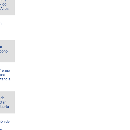
lico
 Aires
n
la
lcohol
Premio
ana
stancia
 de
ctar
Muerta
ión de