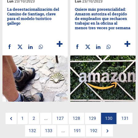
Lun
23/10/2023
Lun
23/10/2023
La desestacionalización del
Quiere más presencialidad:
Camino de Santiago, clave
Amazon autoriza el despido
para el modelo turístico
de empleados que rechacen
gallego
trabajar en la oficina al
menos tres veces por semana
1
2
...
127
128
129
130
131
132
133
...
191
192