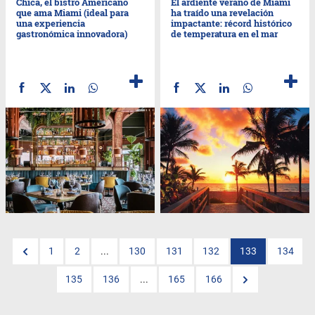
Chica, el bistro Americano
El ardiente verano de Miami
que ama Miami (ideal para
ha traído una revelación
una experiencia
impactante: récord histórico
gastronómica innovadora)
de temperatura en el mar
1
2
...
130
131
132
133
134
135
136
...
165
166