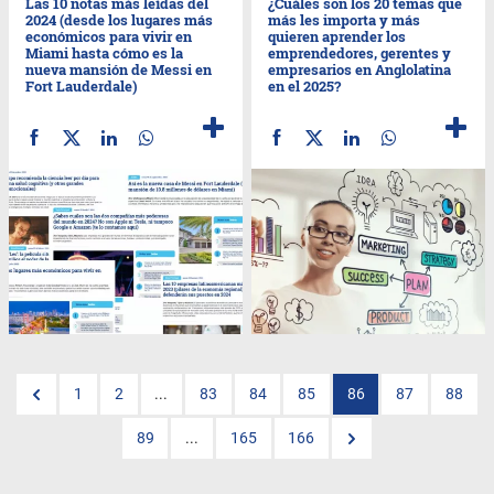
Las 10 notas más leídas del
¿Cuáles son los 20 temas que
2024 (desde los lugares más
más les importa y más
económicos para vivir en
quieren aprender los
Miami hasta cómo es la
emprendedores, gerentes y
nueva mansión de Messi en
empresarios en Anglolatina
Fort Lauderdale)
en el 2025?
1
2
...
83
84
85
86
87
88
89
...
165
166