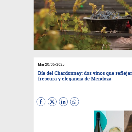
Mar
20/05/2025
Día del Chardonnay: dos vinos que reflejan
frescura y elegancia de Mendoza
Desde
Bodega Kaiken
proponen celebrar a la “reina
de las blancas” con dos
estilos bien definidos: el