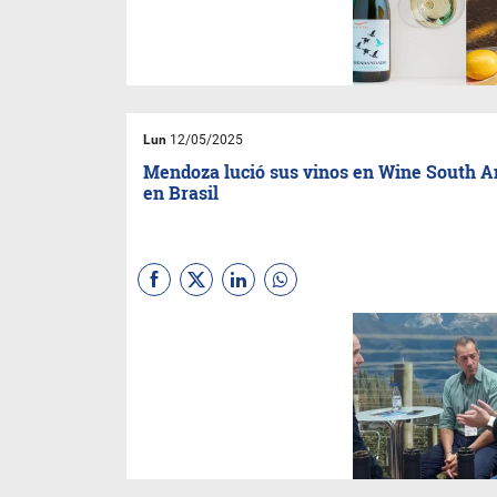
fresco y descontracturado
Desbandado, y el clásico y
elegante Ultra. Ambos: 100%
Chardonnay.
Lun
12/05/2025
Mendoza lució sus vinos en Wine South 
en Brasil
La provincia tuvo una
destacada presencia en Wine
South America, feria realizada
en Bento Gonçalves, conocida
como la capital del vino en
Brasil.