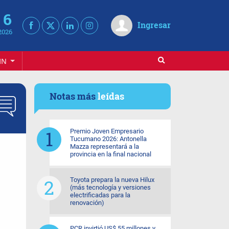
 6
Ingresar
2026
IN
Notas más
leídas
Premio Joven Empresario
Tucumano 2026: Antonella
Mazza representará a la
provincia en la final nacional
Toyota prepara la nueva Hilux
(más tecnología y versiones
electrificadas para la
renovación)
PCR invirtió US$ 55 millones y