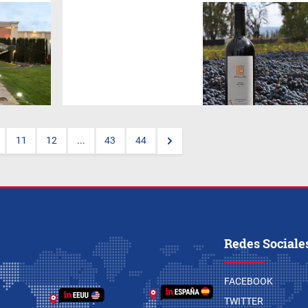
Desde Gualtallary, una de las
zonas más prestigiosas del
Valle de Uco, Huarpe Riglos
Family Wines rinde homenaje
a esta variedad con una
interpretación propia: audaz,
sensible y profundamente
ligada a su identidad.
11
12
...
43
44
Redes Sociale
FACEBOOK
TWITTER