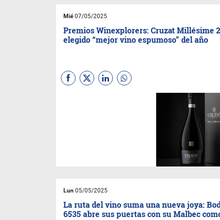
Mié
07/05/2025
Premios Winexplorers: Cruzat Millésime 2
elegido “mejor vino espumoso” del año
La nueva añada del ícono de
Bodega Cruzat
se alzó con el
premio al “mejor vino
espumoso” durante la primera
edición de los Premios
Winexplorers.
Lun
05/05/2025
La ruta del vino suma una nueva joya: Bo
6535 abre sus puertas con su Malbec com