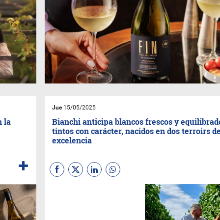
Jue
15/05/2025
 la
Bianchi anticipa blancos frescos y equilibrad
tintos con carácter, nacidos en dos terroirs d
excelencia
Con viñedos en dos de los
oasis más importantes de
Mendoza — Los Chacayes, en
el Valle de Uco, y San Rafael—