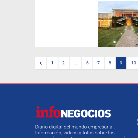
(Por Carla Luna)
En el corazón
de Luján de Cuyo,
Bodega
Norton
celebra su 130
aniversario. Con una historia
que se entrelaza con el
desarrollo vitivinícola de
Mendoza, esta emblemática
bodega reafirma su lugar
como una de las pioneras y
referentes del vino argentino a
nivel mundial.
1
2
...
6
7
8
9
10
Diario digital del mundo empresarial.
Información, videos y fotos sobre los