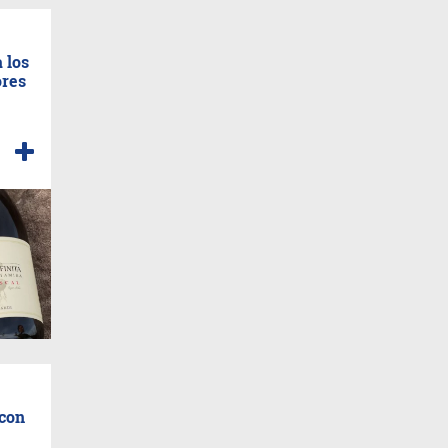
 los
ores
 con
e