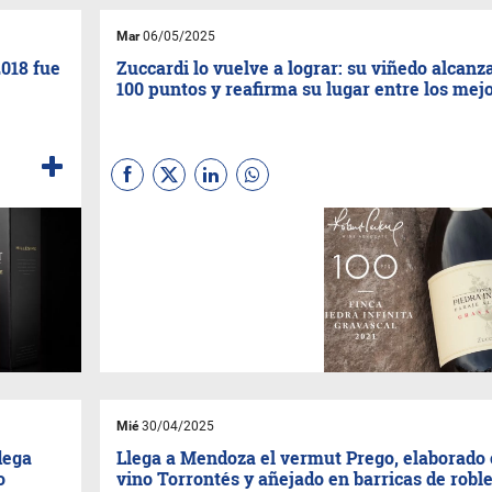
histórica para la vitivinicultura
argentina, que reconoció lo
Mar
06/05/2025
mejor del vino nacional.
018 fue
Zuccardi lo vuelve a lograr: su viñedo alcanza
100 puntos y reafirma su lugar entre los mej
Nuevamente un vino
proveniente de
Finca Piedra
Infinita
obtiene 100 Puntos
Parker. Esta vez el
reconocimiento fue para
Gravascal 2021. Es la séptima
vez que la crítica internacional
le otorga el puntaje perfecto a
un vino proveniente de este
viñedo.
Mié
30/04/2025
dega
Llega a Mendoza el vermut Prego, elaborado
o
vino Torrontés y añejado en barricas de robl