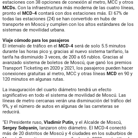
estaciones con 38 opciones de conexión al metro, MCC y otros
MCDs.
Con la infraestructura más moderna de las cuatro líneas,
pronto el
MCD-4
contará con dos estaciones más. El 67% de
todas las estaciones (24) se han convertido en hubs de
transporte en Moscú y cumplen con los altos estándares de los
sistemas de movilidad urbana.
Viaje cómodo para los pasajeros
El intervalo de tráfico en el
MCD-4
será de solo 5.5 minutos
durante las horas pico y, gracias al nuevo sistema tarifario, la
tarifa ha disminuido 3 veces, de 200 a 65 rublos. Gracias al
avanzado sistema de boletos de Moscú, que ganó los premios
Transport Ticketing en 2020 y 2021, los pasajeros pueden hacer
conexiones gratuitas al metro, MCC y otras líneas
MCD
en 90 y
120 minutos en algunas rutas.
La inauguración del cuarto diámetro tendrá un efecto
significativo en todo el sistema de movilidad de Moscú. Las
líneas de metro cercanas verán una disminución del tráfico del
9%, y el número de autos en algunas de las carreteras se
reducirá.
“El Presidente ruso,
Vladimir Putin,
y el Alcalde de Moscú,
Sergey Sobyanin,
lanzaron otro diámetro. El MCD-4 conectó
más de 20 distritos de Moscú y 4 ciudades en los suburbios de