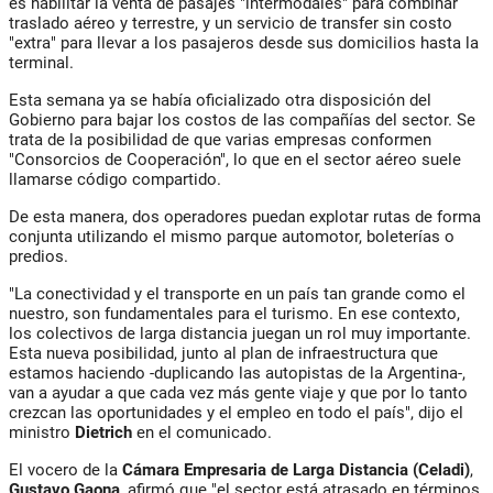
es habilitar la venta de pasajes "intermodales" para combinar
traslado aéreo y terrestre, y un servicio de transfer sin costo
"extra" para llevar a los pasajeros desde sus domicilios hasta la
terminal.
Esta semana ya se había oficializado otra disposición del
Gobierno para bajar los costos de las compañías del sector. Se
trata de la posibilidad de que varias empresas conformen
"Consorcios de Cooperación", lo que en el sector aéreo suele
llamarse código compartido.
De esta manera, dos operadores puedan explotar rutas de forma
conjunta utilizando el mismo parque automotor, boleterías o
predios.
"La conectividad y el transporte en un país tan grande como el
nuestro, son fundamentales para el turismo. En ese contexto,
los colectivos de larga distancia juegan un rol muy importante.
Esta nueva posibilidad, junto al plan de infraestructura que
estamos haciendo -duplicando las autopistas de la Argentina-,
van a ayudar a que cada vez más gente viaje y que por lo tanto
crezcan las oportunidades y el empleo en todo el país", dijo el
ministro
Dietrich
en el comunicado.
El vocero de la
Cámara Empresaria de Larga Distancia (Celadi)
,
Gustavo Gaona
, afirmó que "el sector está atrasado en términos