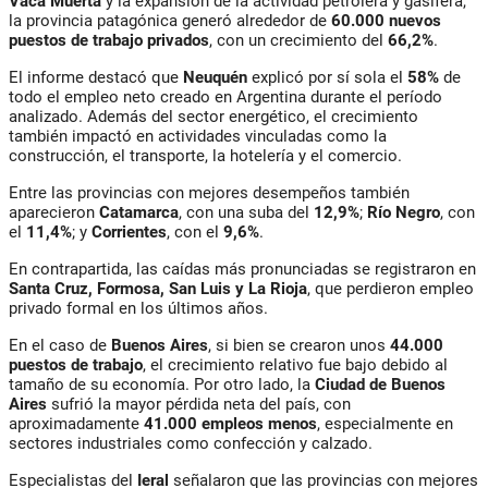
Vaca Muerta
y la expansión de la actividad petrolera y gasífera,
la provincia patagónica generó alrededor de
60.000 nuevos
puestos de trabajo privados
, con un crecimiento del
66,2%
.
El informe destacó que
Neuquén
explicó por sí sola el
58%
de
todo el empleo neto creado en Argentina durante el período
analizado. Además del sector energético, el crecimiento
también impactó en actividades vinculadas como la
construcción, el transporte, la hotelería y el comercio.
Entre las provincias con mejores desempeños también
aparecieron
Catamarca
, con una suba del
12,9%
;
Río Negro
, con
el
11,4%
; y
Corrientes
, con el
9,6%
.
En contrapartida, las caídas más pronunciadas se registraron en
Santa Cruz, Formosa, San Luis y La Rioja
, que perdieron empleo
privado formal en los últimos años.
En el caso de
Buenos Aires
, si bien se crearon unos
44.000
puestos de trabajo
, el crecimiento relativo fue bajo debido al
tamaño de su economía. Por otro lado, la
Ciudad de Buenos
Aires
sufrió la mayor pérdida neta del país, con
aproximadamente
41.000 empleos menos
, especialmente en
sectores industriales como confección y calzado.
Especialistas del
Ieral
señalaron que las provincias con mejores