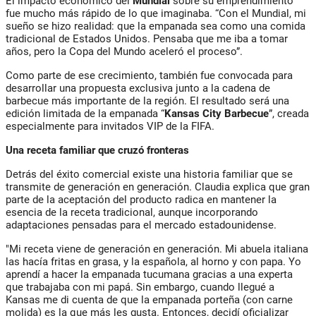
El impacto económico del
Mundial
sobre su emprendimiento
fue mucho más rápido de lo que imaginaba. “Con el Mundial, mi
sueño se hizo realidad: que la empanada sea como una comida
tradicional de Estados Unidos. Pensaba que me iba a tomar
años, pero la Copa del Mundo aceleró el proceso”.
Como parte de ese crecimiento, también fue convocada para
desarrollar una propuesta exclusiva junto a la cadena de
barbecue más importante de la región. El resultado será una
edición limitada de la empanada “
Kansas City Barbecue
”, creada
especialmente para invitados VIP de la FIFA.
Una receta familiar que cruzó fronteras
Detrás del éxito comercial existe una historia familiar que se
transmite de generación en generación. Claudia explica que gran
parte de la aceptación del producto radica en mantener la
esencia de la receta tradicional, aunque incorporando
adaptaciones pensadas para el mercado estadounidense.
"Mi receta viene de generación en generación. Mi abuela italiana
las hacía fritas en grasa, y la española, al horno y con papa. Yo
aprendí a hacer la empanada tucumana gracias a una experta
que trabajaba con mi papá. Sin embargo, cuando llegué a
Kansas me di cuenta de que la empanada porteña (con carne
molida) es la que más les gusta. Entonces, decidí oficializar