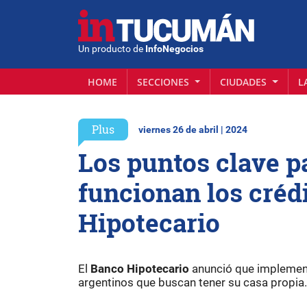
Un producto de
InfoNegocios
HOME
SECCIONES
CIUDADES
L
Plus
viernes 26 de abril | 2024
Los puntos clave 
funcionan los créd
Hipotecario
El
Banco Hipotecario
anunció que implement
argentinos que buscan tener su casa propi