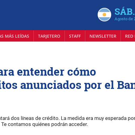
SÁB.
Agosto de 
AS MÁS LEÍDAS
TARJETERO
STAFF
NEWSLETTER
RED 
para entender cómo
itos anunciados por el Ba
ará dos líneas de crédito. La medida era muy esperada por
a. Te contamos quiénes podrán acceder.