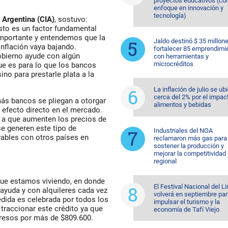
proyectos educativos (co
enfoque en innovación y
tecnología)
 Argentina (CIA)
, sostuvo:
to es un factor fundamental
importante y entendemos que la
Jaldo destinó $ 35 millon
inflación vaya bajando.
fortalecer 85 emprendimi
bierno ayude con algún
con herramientas y
microcréditos
que es para lo que los bancos
sino para prestarle plata a la
La inflación de julio se ub
cerca del 2% por el impac
más bancos se pliegan a otorgar
alimentos y bebidas
n efecto directo en el mercado.
rá a que aumenten los precios de
se generen este tipo de
Industriales del NOA
bles con otros países en
reclamaron más gas para
sostener la producción y
mejorar la competitividad
regional
que estamos viviendo, en donde
El Festival Nacional del L
n ayuda y con alquileres cada vez
volverá en septiembre pa
edida es celebrada por todos los
impulsar el turismo y la
 traccionar este crédito ya que
economía de Tafí Viejo
resos por más de $809.600.