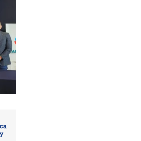
rca
 y