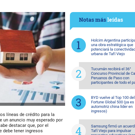
Notas más
leídas
Holcim Argentina particip
una obra estratégica que
potenciará la conectivida
urbana de Tafí Viejo
Tucumán recibirá el 36°
Concurso Provincial de Ca
Peruanos de Paso con
participantes de todo el p
BYD vuelve al Top 100 del
Fortune Global 500 (ya es 
automotriz china líder en
ingresos)
s líneas de crédito para la
 de un anuncio muy esperado por
abe destacar que, por el
Samsung firmó un acuerd
 debe tener ingresos
Tafí Viejo para impulsar