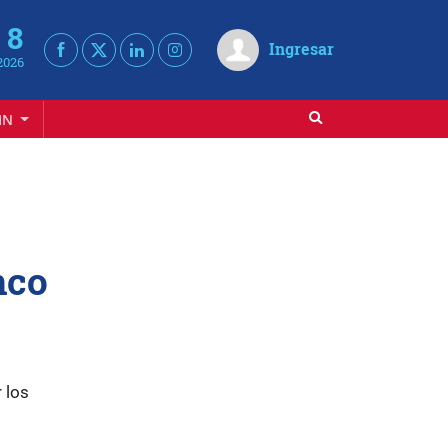
 8
Ingresar
2026
IN
nco
 los