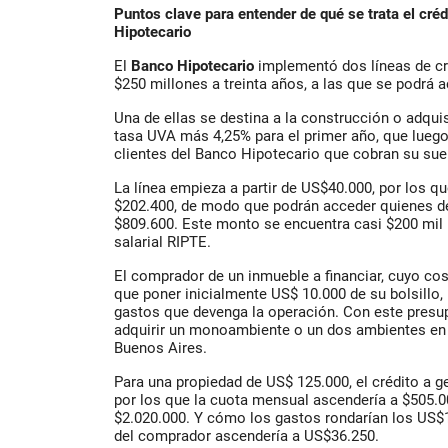
Puntos clave para entender de qué se trata el cré
Hipotecario
El
Ban
co Hipotecario
implementó dos líneas de cr
$250 millones a treinta años, a las que se podrá a
Una de ellas se destina a la
construcción
o adquis
tasa UVA más 4,25% para el primer año, que luego 
clientes del Banco Hipotecario que cobran su suel
La línea empieza a partir de US$40.000, por los qu
$202.400, de modo que podrán acceder quienes d
$809.600. Este monto se encuentra casi $200 mil
salarial RIPTE.
El comprador de un inmueble a financiar, cuyo cos
que poner inicialmente US$ 10.000 de su bolsillo
gastos que devenga la operación. Con este presu
adquirir un monoambiente o un dos ambientes en 
Buenos Aires.
Para una propiedad de US$ 125.000, el crédito a g
por los que la cuota mensual ascendería a $505.0
$2.020.000. Y cómo los gastos rondarían los US$11.
del comprador ascendería a US$36.250.