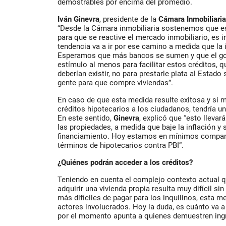
demostrables por encima del promedio.
Iván Ginevra
, presidente de la
Cámara Inmobiliaria
“Desde la Cámara inmobiliaria sostenemos que es
para que se reactive el
mercado inmobiliario
, es 
tendencia va a ir por ese camino a medida que la 
Esperamos que más
bancos
se sumen y que el go
estímulo al menos para facilitar estos créditos, 
deberían existir, no para prestarle plata al Estado 
gente para que compre viviendas”.
En caso de que esta medida resulte exitosa y si 
créditos hipotecarios
a los ciudadanos, tendría u
En este sentido,
Ginevra
, explicó que “esto lleva
las propiedades, a medida que baje la inflación y 
financiamiento. Hoy estamos en mínimos compara
términos de hipotecarios contra PBI”.
¿Quiénes podrán acceder a los créditos?
Teniendo en cuenta el complejo contexto actual 
adquirir una vivienda propia resulta muy difícil si
más difíciles de pagar para los inquilinos, esta m
actores involucrados. Hoy la duda, es cuánto va a
por el momento apunta a quienes demuestren ing