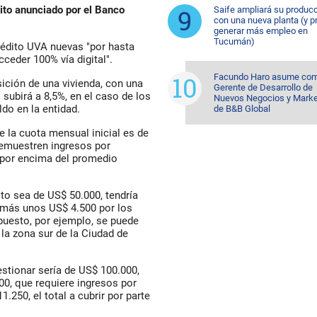
dito anunciado por el Banco
Saife ampliará su produc
con una nueva planta (y p
generar más empleo en
Tucumán)
édito UVA nuevas "por hasta
cceder 100% vía digital".
Facundo Haro asume co
ición de una vivienda, con una
Gerente de Desarrollo de
subirá a 8,5%, en el caso de los
Nuevos Negocios y Marke
do en la entidad.
de B&B Global
e la cuota mensual inicial es de
emuestren ingresos por
 por encima del promedio
to sea de US$ 50.000, tendría
, más unos US$ 4.500 por los
puesto, por ejemplo, se puede
la zona sur de la Ciudad de
estionar sería de US$ 100.000,
00, que requiere ingresos por
250, el total a cubrir por parte