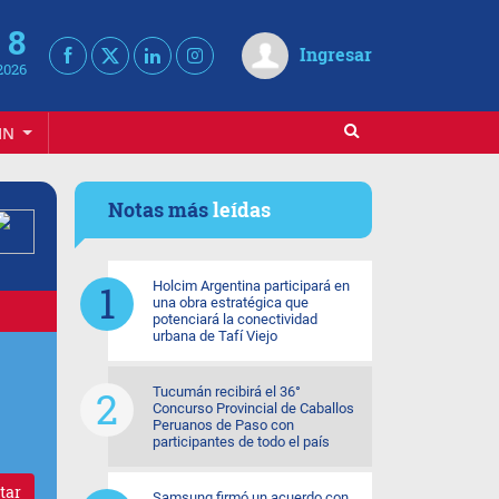
 8
Ingresar
2026
IN
Notas más
leídas
Holcim Argentina participará en
una obra estratégica que
potenciará la conectividad
urbana de Tafí Viejo
Tucumán recibirá el 36°
Concurso Provincial de Caballos
Peruanos de Paso con
participantes de todo el país
tar
Samsung firmó un acuerdo con