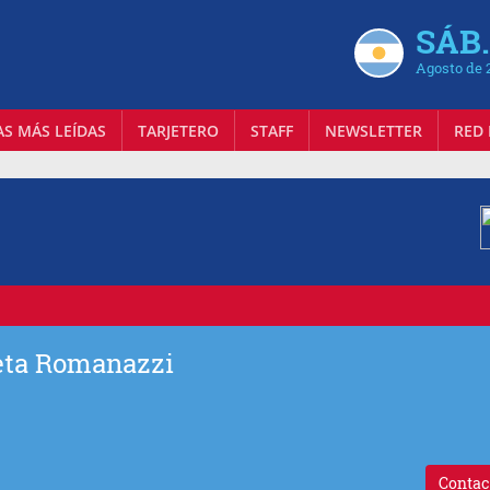
SÁB.
Agosto de 
AS MÁS LEÍDAS
TARJETERO
STAFF
NEWSLETTER
RED 
eta Romanazzi
Contac