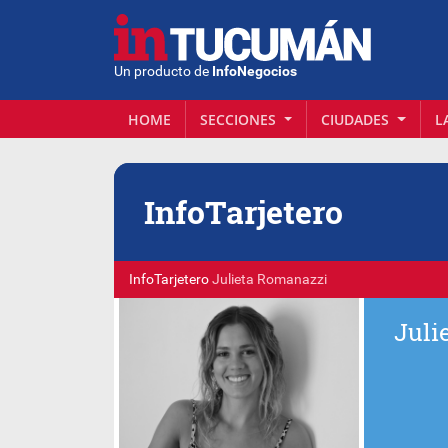
Un producto de
InfoNegocios
HOME
SECCIONES
CIUDADES
L
Info
Tarjetero
InfoTarjetero
Julieta Romanazzi
Juli