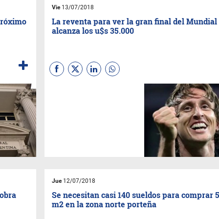
Vie
13/07/2018
próximo
La reventa para ver la gran final del Mundial
alcanza los u$s 35.000
El domingo Francia y Croacia
definen al nuevo campeón del
mundo en Moscú, un partido
con precios récord en la
comercialización no oficial de
los tickets
Jue
12/07/2018
 obra
Se necesitan casi 140 sueldos para comprar 
m2 en la zona norte porteña