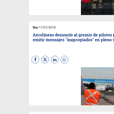
14 provincias.
Mar
17/07/2018
Aerolíneas denunció al gremio de pilotos 
emitir mensajes "inapropiados" en pleno 
La empresa sostiene que los
mensajes no pueden contener
opiniones personales. Un
piloto se descompensó luego
de que un gremialista lo
forzase a leer un comunicado.