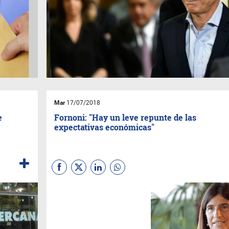
Mar
17/07/2018
e
Fornoni: "Hay un leve repunte de las
expectativas económicas"
La directora de la consultora
Management and Fit explicó
que durante las últimas 3 o 4
semanas había retrocedido
más el optimismo político que