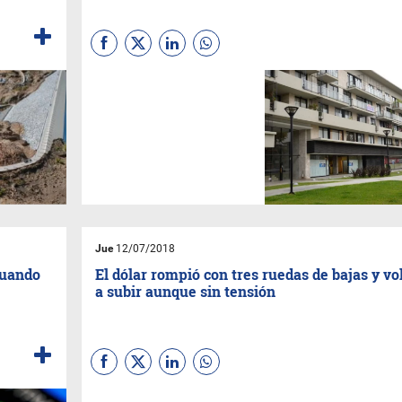
Según un informe de la UADE,
con el salario promedio del
sector privado se pudo
comprar en mayo el 36,2% de
un metro cuadrado en la zona
norte de la Ciudad de Buenos
Aires. Cuánto cuesta el M2 en
los principales barrios
porteños.
Jue
12/07/2018
cuando
El dólar rompió con tres ruedas de bajas y vo
a subir aunque sin tensión