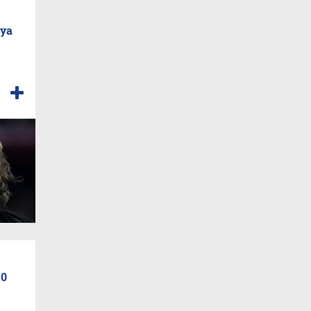
 ya
50