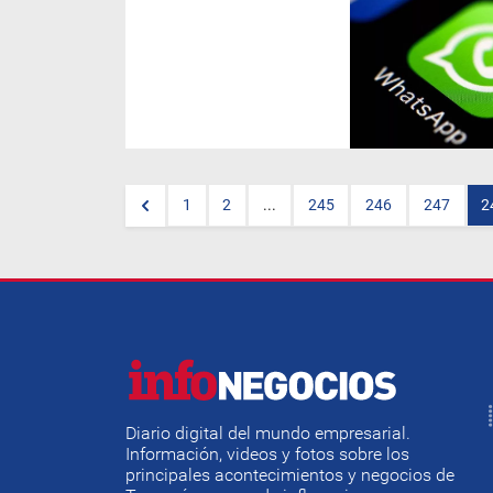
Cada vez que reenvíes un
mensaje de un contacto,
WhatsApp mostrará algo que
ha sorprendido a los millones
de usuarios de la aplicación
de mansajería intantanea.
1
2
...
245
246
247
2
Diario digital del mundo empresarial.
Información, videos y fotos sobre los
principales acontecimientos y negocios de