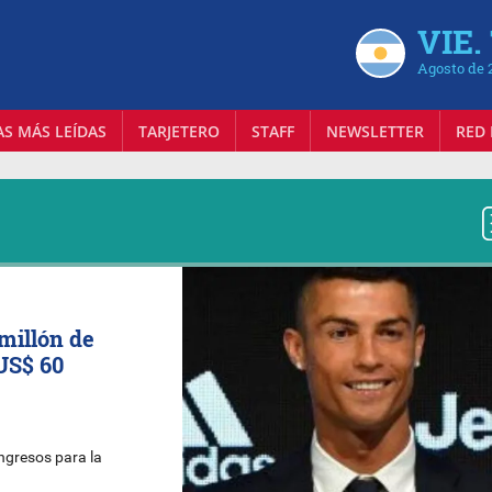
VIE.
Agosto de 
AS MÁS LEÍDAS
TARJETERO
STAFF
NEWSLETTER
RED 
millón de
US$ 60
ngresos para la