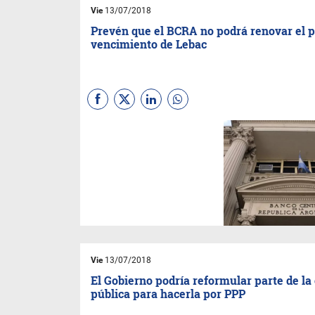
Vie
13/07/2018
Prevén que el BCRA no podrá renovar el 
vencimiento de Lebac
El martes vencen $ 536.000
millones, unos u$s 19.700
millones al dólar de ayer. El
BCRA tiene programada para
el día siguiente una suba de
encajes que reduzca el
impacto cambiario de los
pesos que salgan de Lebac.
Vie
13/07/2018
El Gobierno podría reformular parte de la
pública para hacerla por PPP