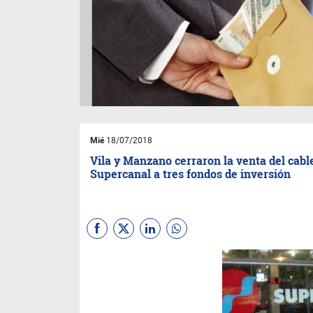
Mié
18/07/2018
Vila y Manzano cerraron la venta del cabl
Supercanal a tres fondos de inversión
Entre el pago y la inversión
prevista, los compradores
desembolsarán unos u$s 400
millones. Abarca tendido de
red de cable y de internet en