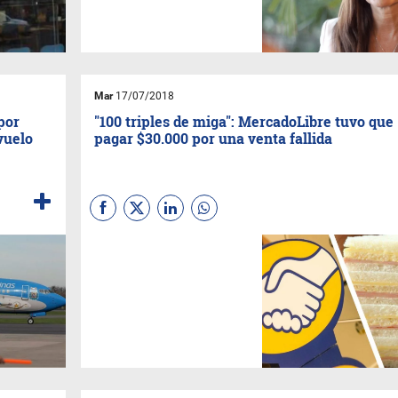
el económico.
Mar
17/07/2018
por
"100 triples de miga": MercadoLibre tuvo que
vuelo
pagar $30.000 por una venta fallida
La empresa de Marcos
Galperín, alcanzada por la Ley
de Defensa al Consumidor,
deberá indemnizar a una
cliente que fue estafada por
un vendedor de su plataforma.