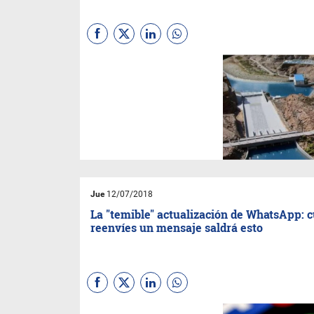
Está en estudio la utilización
de Bonos Proyectos,
préstamos sindicados,
financiamiento de organismos
multilaterales y fondeo con
bancos locales
Jue
12/07/2018
La "temible" actualización de WhatsApp: 
reenvíes un mensaje saldrá esto