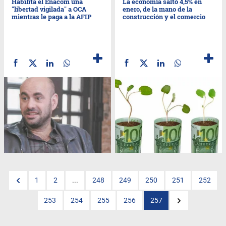
Habilita el Enacom una
La economía saltó 4,5% en
"libertad vigilada" a OCA
enero, de la mano de la
mientras le paga a la AFIP
construcción y el comercio
1
2
...
248
249
250
251
252
253
254
255
256
257