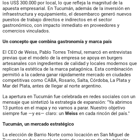
los US$ 300.000 por local, lo que refleja la magnitud de la
apuesta empresarial. En Tucumán, además de la inversión en
infraestructura y equipamiento, el desembarco generó
nuevos
puestos de trabajo directos e indirectos
en el sector
gastronómico, con impacto inmediato en proveedores y
comercios vinculados.
Un concepto que combina gastronomía y marca país
El CEO de Weiss,
Pablo
Torres Trémul,
remarcó en entrevistas
previas que el modelo de la empresa se apoya en
burgers
artesanales con ingredientes de calidad y locales modernos
que
replican la estética de la marca patagónica. Esta combinación
permitió a la cadena ganar rápidamente mercado en ciudades
competitivas como
CABA, Rosario, Salta, Córdoba, La Plata y
Mar del Plata
, antes de llegar al norte argentino.
La apertura en Tucumán fue celebrada en redes sociales con un
mensaje que sintetizó la estrategia de expansión:
"Ya abrimos
13 puntos en el mapa y no vamos a parar. Nuestro objetivo
siempre fue —y es— claro: un
Weiss
en cada rincón del país."
Tucumán, un mercado estratégico
La elección de
Barrio Norte
como locación en San Miguel de