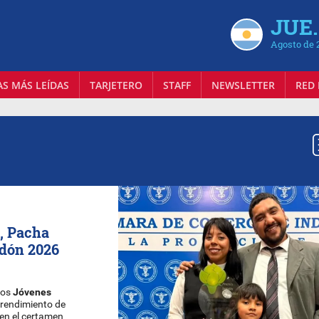
JUE.
Agosto de 
AS MÁS LEÍDAS
TARJETERO
STAFF
NEWSLETTER
RED 
, Pacha
rdón 2026
dos
Jóvenes
prendimiento de
 en el certamen