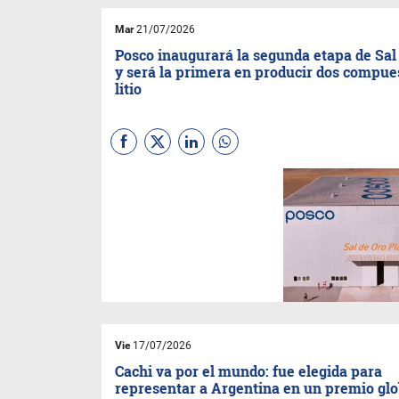
Mar
21/07/2026
Posco inaugurará la segunda etapa de Sal
y será la primera en producir dos compue
litio
La compañía pondrá en
marcha en las próximas
semanas la planta de
carbonato de litio del proyecto
ubicado entre Salta y
Catamarca. La nueva
instalación se sumará a la de
hidróxido de litio que ya opera
en General Güemes.
Vie
17/07/2026
Cachi va por el mundo: fue elegida para
representar a Argentina en un premio glo