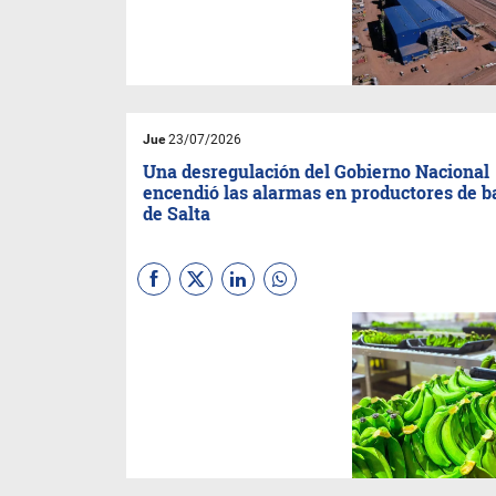
mantiene una controversia
contractual con un proveedor,
pero negó que la Justicia haya
ordenado congelar sus
cuentas.
Jue
23/07/2026
Una desregulación del Gobierno Nacional
encendió las alarmas en productores de 
de Salta
Al eliminar las barreras
sanitarias existentes para el
ingreso de banana importada
a la zona, se corre el riesgo de
que entren plagas que hoy no
existen y que podrían poner en
jaque a toda la producción.