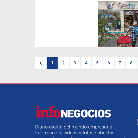
Frente a la caída del consumo
y del movimiento turístico, la
marca salteña abrió una nueva
etapa: aprovechar su
capacidad instalada para
desarrollar productos
personalizados para
empresas, clubes y otras
organizaciones.
1
2
3
4
5
6
7
8
Diario digital del mundo empresarial.
Información, videos y fotos sobre los