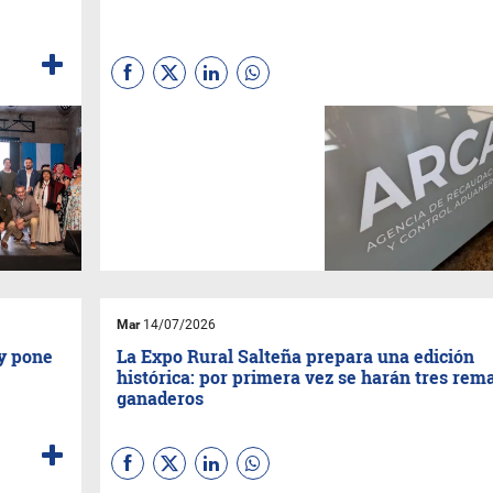
La medida alcanza a pymes y
pequeños contribuyentes y
llega luego de gestiones
impulsadas por la
CAME
, en
un contexto de caída de
ventas, suba de costos y
dificultades para cumplir con
las obligaciones tributarias.
Mar
14/07/2026
 y pone
La Expo Rural Salteña prepara una edición
histórica: por primera vez se harán tres rem
ganaderos