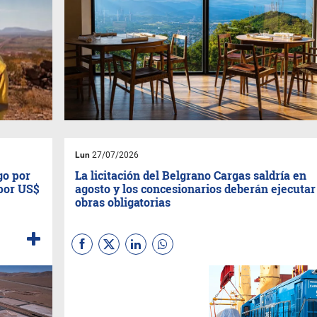
Lun
27/07/2026
go por
La licitación del Belgrano Cargas saldría en
 por US$
agosto y los concesionarios deberán ejecutar
obras obligatorias
El presidente de Trenes
Argentinos Cargas, Alejandro
Núñez, anticipó en Salta que el
proceso de privatización está