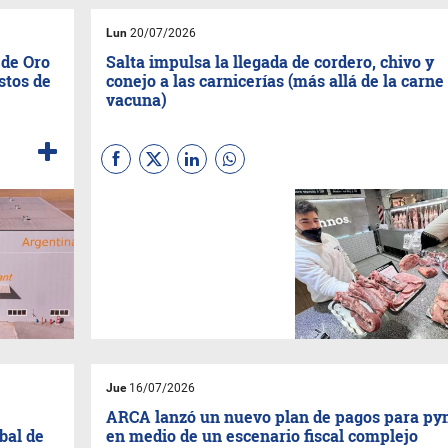
Lun
20/07/2026
 de Oro
Salta impulsa la llegada de cordero, chivo y
stos de
conejo a las carnicerías (más allá de la carne
vacuna)
El Gobierno provincial y
productores trabajan para que
carnes ovinas, caprinas,
porcinas, de conejo y aves
ganen espacio en las
carnicerías salteñas. Buscan
ofrecer opciones más
económicas para las familias.
Jue
16/07/2026
ARCA lanzó un nuevo plan de pagos para p
bal de
en medio de un escenario fiscal complejo