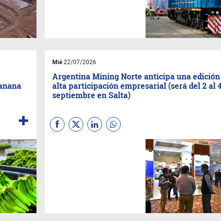
casi listo. Las declaraciones
fueron realizadas durante su
participación en el Salta
Mining Summit II.
Mié
22/07/2026
Argentina Mining Norte anticipa una edición
banana
alta participación empresarial (será del 2 al 
septiembre en Salta)
El evento tendrá lugar en el
Centro de Convenciones de
Salta
y, como lo viene
haciendo desde hace 30 años,
promete convertirse en el
corazón del negocio minero de
la región. Ya hay un alto nivel
de ocupación de espacios.