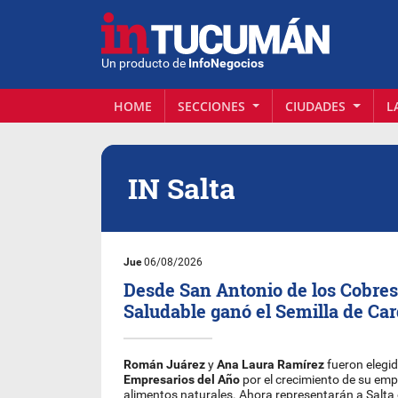
Un producto de
InfoNegocios
HOME
SECCIONES
CIUDADES
L
IN Salta
Jue
06/08/2026
Desde San Antonio de los Cobres
Saludable ganó el Semilla de Ca
Román Juárez
y
Ana Laura Ramírez
fueron elegi
Empresarios del Año
por el crecimiento de su em
alimentos naturales. Ahora representarán a Salta