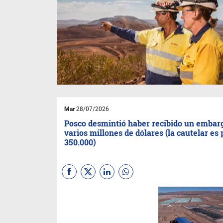
Mar
28/07/2026
Posco desmintió haber recibido un embar
varios millones de dólares (la cautelar es
350.000)
Con un comunicado la minera
respondió las versiones
publicadas por varios medios
salteños. Explicó que