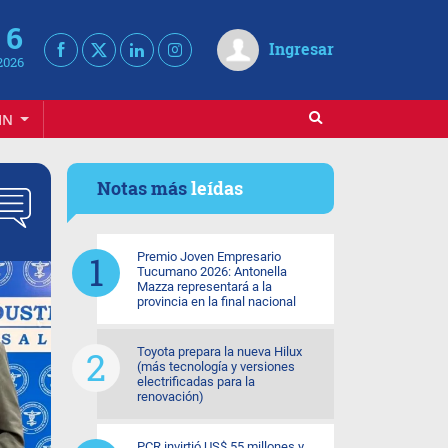
 6
Ingresar
2026
IN
Notas más
leídas
Premio Joven Empresario
Tucumano 2026: Antonella
Mazza representará a la
provincia en la final nacional
Toyota prepara la nueva Hilux
(más tecnología y versiones
electrificadas para la
renovación)
PCR invirtió US$ 55 millones y