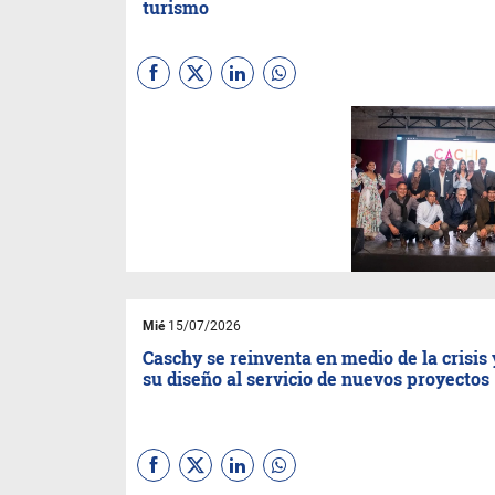
turismo
La localidad salteña competirá
en el programa
Best Tourism
Villages 2026 de ONU
Turismo
con un modelo que
une vitivinicultura de altura,
tradición y sustentabilidad.
Ayer fue la presentación
oficial del destino.
Mié
15/07/2026
Caschy se reinventa en medio de la crisis
su diseño al servicio de nuevos proyectos