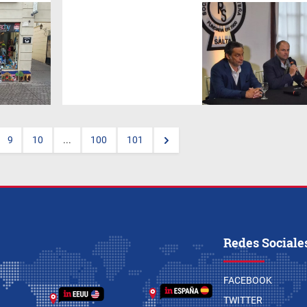
La
82° Exposición Rural
Salteña
llegará con
importantes novedades.
Incorporará nuevas
consignatarias y sumará
nuevas propuestas que
combinarán negocios,
tradición y entretenimiento.
9
10
...
100
101
Redes Sociale
FACEBOOK
TWITTER