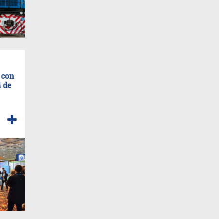
 con
4 de