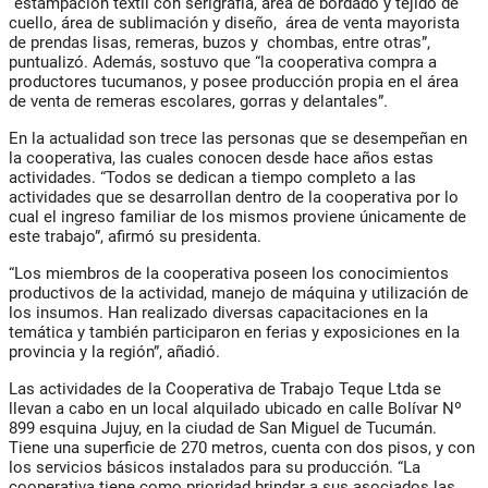
“estampación textil con serigrafía, área de bordado y tejido de
cuello, área de sublimación y diseño, área de venta mayorista
de prendas lisas, remeras, buzos y chombas, entre otras”,
puntualizó. Además, sostuvo que “la cooperativa compra a
productores tucumanos, y posee producción propia en el área
de venta de remeras escolares, gorras y delantales”.
En la actualidad son trece las personas que se desempeñan en
la cooperativa, las cuales conocen desde hace años estas
actividades. “Todos se dedican a tiempo completo a las
actividades que se desarrollan dentro de la cooperativa por lo
cual el ingreso familiar de los mismos proviene únicamente de
este trabajo”, afirmó su presidenta.
“Los miembros de la cooperativa poseen los conocimientos
productivos de la actividad, manejo de máquina y utilización de
los insumos. Han realizado diversas capacitaciones en la
temática y también participaron en ferias y exposiciones en la
provincia y la región”, añadió.
Las actividades de la Cooperativa de Trabajo Teque Ltda se
llevan a cabo en un local alquilado ubicado en calle Bolívar Nº
899 esquina Jujuy, en la ciudad de San Miguel de Tucumán.
Tiene una superficie de 270 metros, cuenta con dos pisos, y con
los servicios básicos instalados para su producción. “La
cooperativa tiene como prioridad brindar a sus asociados las