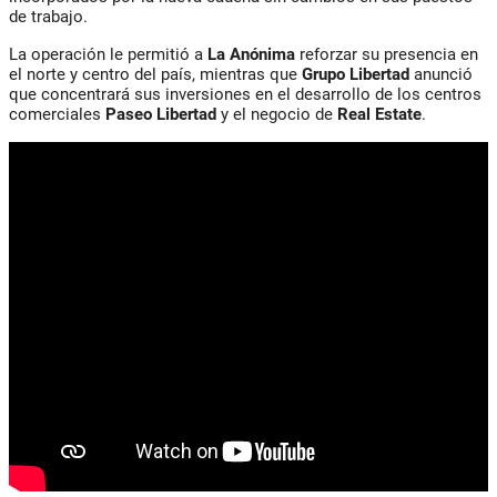
de trabajo.
La operación le permitió a
La Anónima
reforzar su presencia en
el norte y centro del país, mientras que
Grupo Libertad
anunció
que concentrará sus inversiones en el desarrollo de los centros
comerciales
Paseo Libertad
y el negocio de
Real Estate
.