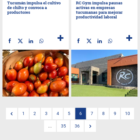
Tucumán impulsa el cultivo
RC Gym impulsa pausas
de chilto y convoca a
activas en empresas
productores
tucumanas para mejorar
productividad laboral
1
2
3
4
5
6
7
8
9
10
...
35
36