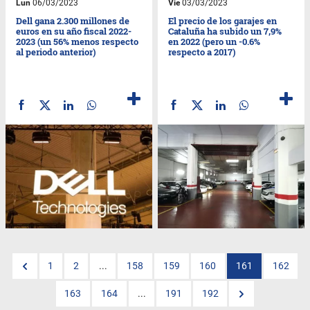
Lun
06/03/2023
Vie
03/03/2023
Dell gana 2.300 millones de
El precio de los garajes en
euros en su año fiscal 2022-
Cataluña ha subido un 7,9%
2023 (un 56% menos respecto
en 2022 (pero un -0.6%
al periodo anterior)
respecto a 2017)
1
2
...
158
159
160
161
162
163
164
...
191
192