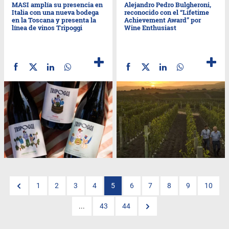
MASI amplía su presencia en
Alejandro Pedro Bulgheroni,
Italia con una nueva bodega
reconocido con el “Lifetime
en la Toscana y presenta la
Achievement Award” por
línea de vinos Tripoggi
Wine Enthusiast
1
2
3
4
5
6
7
8
9
10
...
43
44