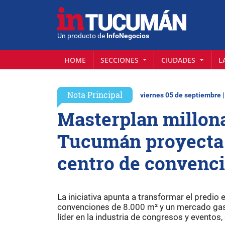
Un producto de
InfoNegocios
HOME
SECCIONES
CIUDADES
L
Nota Principal
viernes 05 de septiembre 
Masterplan millona
Tucumán proyecta 
centro de convenc
La iniciativa apunta a transformar el predio
convenciones de 8.000 m² y un mercado gas
líder en la industria de congresos y eventos