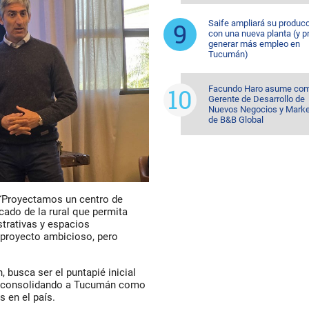
Saife ampliará su produc
con una nueva planta (y p
generar más empleo en
Tucumán)
Facundo Haro asume co
Gerente de Desarrollo de
Nuevos Negocios y Marke
de B&B Global
: “Proyectamos un centro de
ado de la rural que permita
strativas y espacios
 proyecto ambicioso, pero
 busca ser el puntapié inicial
d, consolidando a Tucumán como
s en el país.