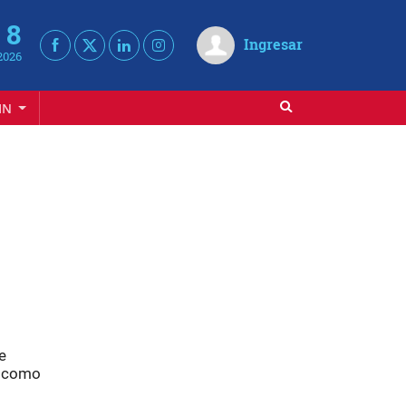
 8
Ingresar
2026
IN
e
n como