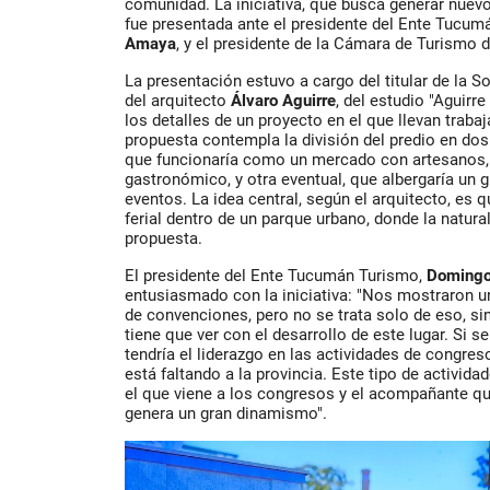
comunidad. La iniciativa, que busca generar nuevos
fue presentada ante el presidente del Ente Tucum
Amaya
, y el presidente de la Cámara de Turismo
La presentación estuvo a cargo del titular de la S
del arquitecto
Álvaro Aguirre
, del estudio "Aguirr
los detalles de un proyecto en el que llevan trab
propuesta contempla la división del predio en do
que funcionaría como un mercado con artesanos, 
gastronómico, y otra eventual, que albergaría un 
eventos. La idea central, según el arquitecto, es 
ferial dentro de un parque urbano, donde la natural
propuesta.
El presidente del Ente Tucumán Turismo,
Domingo
entusiasmado con la iniciativa: "Nos mostraron u
de convenciones, pero no se trata solo de eso, si
tiene que ver con el desarrollo de este lugar. Si s
tendría el liderazgo en las actividades de congres
está faltando a la provincia. Este tipo de activid
el que viene a los congresos y el acompañante qu
genera un gran dinamismo".