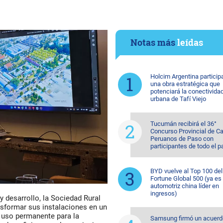
Notas más
leídas
Holcim Argentina particip
una obra estratégica que
potenciará la conectivida
urbana de Tafí Viejo
Tucumán recibirá el 36°
Concurso Provincial de Ca
Peruanos de Paso con
participantes de todo el p
BYD vuelve al Top 100 del
Fortune Global 500 (ya es 
automotriz china líder en
ingresos)
y desarrollo, la
Sociedad Rural
sformar sus instalaciones en un
 uso permanente para la
Samsung firmó un acuerd