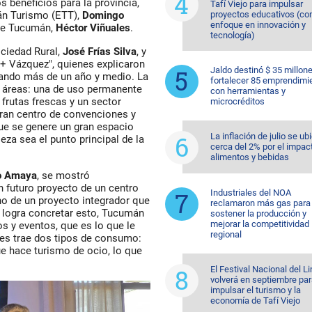
 beneficios para la provincia,
Tafí Viejo para impulsar
proyectos educativos (co
án Turismo (ETT),
Domingo
enfoque en innovación y
 de Tucumán,
Héctor Viñuales
.
tecnología)
ociedad Rural,
José Frías Silva
, y
e + Vázquez", quienes explicaron
Jaldo destinó $ 35 millon
ajando más de un año y medio. La
fortalecer 85 emprendimi
s áreas: una de uso permanente
con herramientas y
frutas frescas y un sector
microcréditos
gran centro de convenciones y
que se genere un gran espacio
La inflación de julio se ub
eza sea el punto principal de la
cerca del 2% por el impac
alimentos y bebidas
 Amaya
, se mostró
n futuro proyecto de un centro
Industriales del NOA
no de un proyecto integrador que
reclamaron más gas para
e logra concretar esto,
Tucumán
sostener la producción y
mejorar la competitividad
os y eventos
, que es lo que le
regional
ades trae dos tipos de consumo:
e hace turismo de ocio, lo que
El Festival Nacional del L
volverá en septiembre pa
impulsar el turismo y la
economía de Tafí Viejo