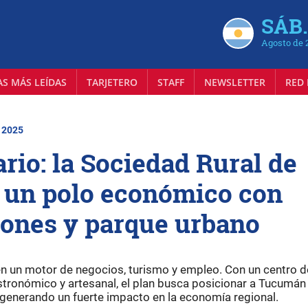
SÁB.
Agosto de 
AS MÁS LEÍDAS
TARJETERO
STAFF
NEWSLETTER
RED 
| 2025
rio: la Sociedad Rural de
un polo económico con
iones y parque urbano
 en un motor de negocios, turismo y empleo. Con un centro d
tronómico y artesanal, el plan busca posicionar a Tucumá
, generando un fuerte impacto en la economía regional.