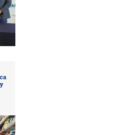
rca
 y