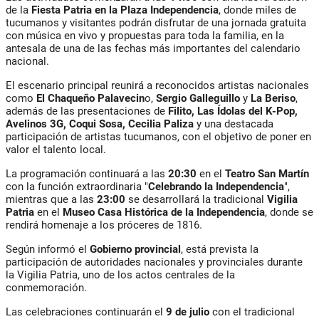
de la
Fiesta Patria en la Plaza Independencia
, donde miles de
tucumanos y visitantes podrán disfrutar de una jornada gratuita
con música en vivo y propuestas para toda la familia, en la
antesala de una de las fechas más importantes del calendario
nacional.
El escenario principal reunirá a reconocidos artistas nacionales
como
El Chaqueño Palavecin
o,
Sergio Galleguillo
y
La Beriso
,
además de las presentaciones de
Filito, Las Ídolas del K-Pop,
Avelinos 3G, Coqui Sosa, Cecilia Paliza
y una destacada
participación de artistas tucumanos, con el objetivo de poner en
valor el talento local.
La programación continuará a las
20:30
en el
Teatro San Martín
con la función extraordinaria "
Celebrando la Independencia
",
mientras que a las
23:00
se desarrollará la tradicional
Vigilia
Patria
en el
Museo Casa Histórica de la Independencia
, donde se
rendirá homenaje a los próceres de 1816.
Según informó el
Gobierno provincial
, está prevista la
participación de autoridades nacionales y provinciales durante
la Vigilia Patria, uno de los actos centrales de la
conmemoración.
Las celebraciones continuarán el
9 de julio
con el tradicional