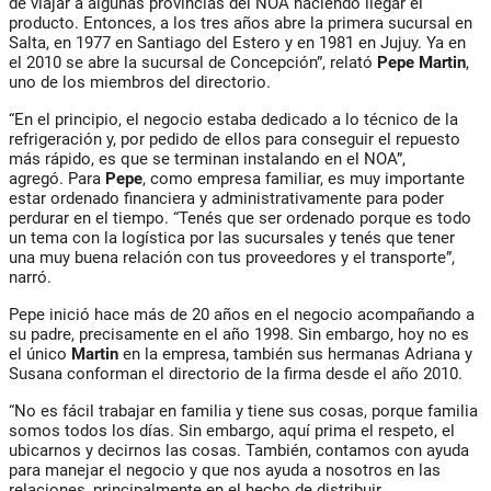
de viajar a algunas provincias del NOA haciendo llegar el
producto. Entonces, a los tres años abre la primera sucursal en
Salta, en 1977 en Santiago del Estero y en 1981 en Jujuy. Ya en
el 2010 se abre la sucursal de Concepción”, relató
Pepe Martin
,
uno de los miembros del directorio.
“En el principio, el negocio estaba dedicado a lo técnico de la
refrigeración y, por pedido de ellos para conseguir el repuesto
más rápido, es que se terminan instalando en el NOA”,
agregó. Para
Pepe
, como empresa familiar, es muy importante
estar ordenado financiera y administrativamente para poder
perdurar en el tiempo. “Tenés que ser ordenado porque es todo
un tema con la logística por las sucursales y tenés que tener
una muy buena relación con tus proveedores y el transporte”,
narró.
Pepe inició hace más de 20 años en el negocio acompañando a
su padre, precisamente en el año 1998. Sin embargo, hoy no es
el único
Martin
en la empresa, también sus hermanas Adriana y
Susana conforman el directorio de la firma desde el año 2010.
“No es fácil trabajar en familia y tiene sus cosas, porque familia
somos todos los días. Sin embargo, aquí prima el respeto, el
ubicarnos y decirnos las cosas. También, contamos con ayuda
para manejar el negocio y que nos ayuda a nosotros en las
relaciones, principalmente en el hecho de distribuir