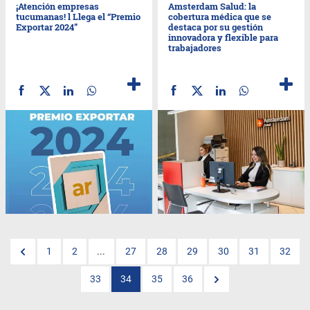
¡Atención empresas
Amsterdam Salud: la
tucumanas! l Llega el “Premio
cobertura médica que se
Exportar 2024”
destaca por su gestión
innovadora y flexible para
trabajadores
1
2
...
27
28
29
30
31
32
33
34
35
36