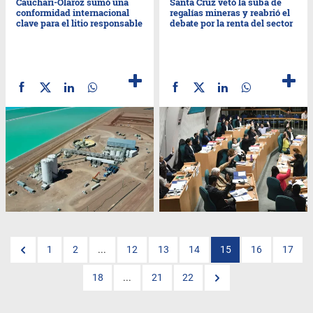
Cauchari-Olaroz sumó una
Santa Cruz vetó la suba de
conformidad internacional
regalías mineras y reabrió el
clave para el litio responsable
debate por la renta del sector
1
2
...
12
13
14
15
16
17
18
...
21
22