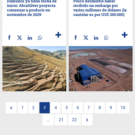
Diablillos ya tiene fecha de
Posco desmintió haber
inicio: AbraSilver proyecta
recibido un embargo por
comenzar a producir en
varios millones de dólares (la
noviembre de 2029
cautelar es por US$ 350.000)
1
2
3
4
5
6
7
8
9
10
...
21
22