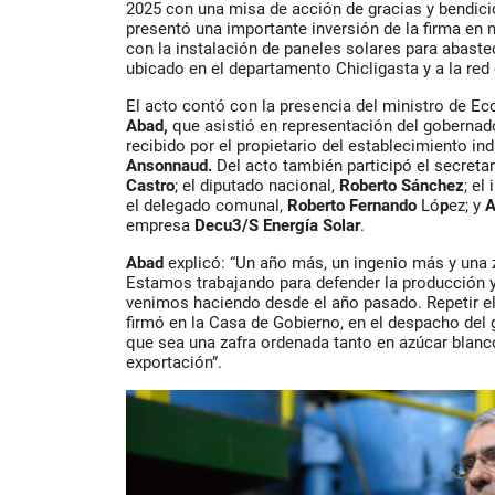
2025 con una misa de acción de gracias y bendición
presentó una importante inversión de la firma en 
con la instalación de paneles solares para abastec
ubicado en el departamento Chicligasta y a la red
El acto contó con la presencia del ministro de E
Abad
,
que asistió en representación del gobernado
recibido por el propietario del establecimiento ind
Ansonnaud
.
Del acto también participó el secreta
Castro
; el diputado nacional,
Roberto Sánchez
; el
el delegado comunal,
Roberto Fernando
Ló
p
ez
; y
A
empresa
Decu3/S Energía Solar
.
Abad
explicó: “Un año más, un ingenio más y una 
Estamos trabajando para defender la producción y 
venimos haciendo desde el año pasado. Repetir 
firmó en la Casa de Gobierno, en el despacho del 
que sea una zafra ordenada tanto en azúcar blan
exportación”.