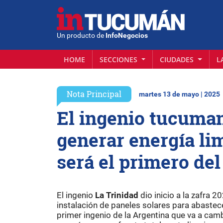
Un producto de
InfoNegocios
HOME
SECCIONES
CIUDADES
L
Nota Principal
martes 13 de mayo | 2025
El ingenio tucuma
generar energía li
será el primero del
El ingenio
La Trinidad
dio inicio a la zafra 
instalación de paneles solares para abastecer
primer ingenio de la Argentina que va a ca