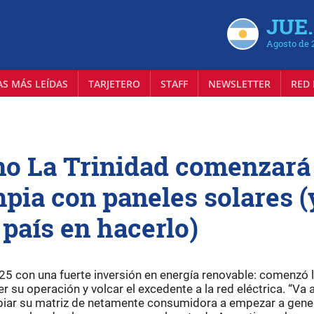
JUE.
Agosto de 
AS MÁS LEÍDAS
TARJETERO
STAFF
NEWSLETTER
RED 
no La Trinidad comenzará
mpia con paneles solares (
 país en hacerlo)
2025 con una fuerte inversión en energía renovable: comenzó 
 su operación y volcar el excedente a la red eléctrica. “Va a
mbiar su matriz de netamente consumidora a empezar a gene