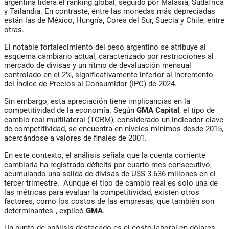
argentina lidera el ranking global, seguido por Malasia, Sudáfrica
y Tailandia. En contraste, entre las monedas más depreciadas
están las de México, Hungría, Corea del Sur, Suecia y Chile, entre
otras.
El notable fortalecimiento del peso argentino se atribuye al
esquema cambiario actual, caracterizado por restricciones al
mercado de divisas y un ritmo de devaluación mensual
controlado en el
2%
, significativamente inferior al incremento
del Índice de Precios al Consumidor (IPC) de 2024.
Sin embargo, esta apreciación tiene implicancias en la
competitividad de la economía. Según
GMA Capital
, el
tipo de
cambio real multilateral (TCRM)
, considerado un indicador clave
de competitividad, se encuentra en niveles mínimos desde 2015,
acercándose a valores de finales de 2001.
En este contexto, el análisis señala que la cuenta corriente
cambiaria ha registrado déficits por cuarto mes consecutivo,
acumulando una salida de divisas de U
$S 3.636 millones
en el
tercer trimestre. "Aunque el tipo de cambio real es solo una de
las métricas para evaluar la competitividad, existen otros
factores, como los costos de las empresas, que también son
determinantes", explicó
GMA
.
Un punto de análisis destacado es el costo laboral en dólares.