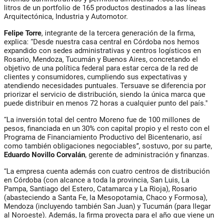
litros de un portfolio de 165 productos destinados a las líneas
Arquitectónica, Industria y Automotor.
Felipe Torre
, integrante de la tercera generación de la firma,
explica: “Desde nuestra casa central en Córdoba nos hemos
expandido con sedes administrativas y centros logísticos en
Rosario, Mendoza, Tucumán y Buenos Aires, concretando el
objetivo de una política federal para estar cerca de la red de
clientes y consumidores, cumpliendo sus expectativas y
atendiendo necesidades puntuales. Tersuave se diferencia por
priorizar el servicio de distribución, siendo la única marca que
puede distribuir en menos 72 horas a cualquier punto del país."
“La inversión total del centro Moreno fue de 100 millones de
pesos, financiada en un 30% con capital propio y el resto con el
Programa de Financiamiento Productivo del Bicentenario, así
como también obligaciones negociables”, sostuvo, por su parte,
Eduardo Novillo Corvalán
, gerente de administración y finanzas.
“La empresa cuenta además con cuatro centros de distribución
en Córdoba (con alcance a toda la provincia, San Luis, La
Pampa, Santiago del Estero, Catamarca y La Rioja), Rosario
(abasteciendo a Santa Fe, la Mesopotamia, Chaco y Formosa),
Mendoza (incluyendo también San Juan) y Tucumán (para llegar
al Noroeste). Además, la firma proyecta para el año que viene un