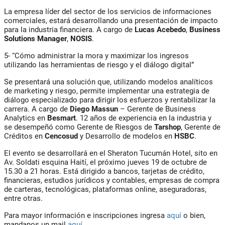
La empresa líder del sector de los servicios de informaciones
comerciales, estará desarrollando una presentación de impacto
para la industria financiera. A cargo de
Lucas Acebedo
,
Business
Solutions Manager
,
NOSIS
.
5- “Cómo administrar la mora y maximizar los ingresos
utilizando las herramientas de riesgo y el diálogo digital”
Se presentará una solución que, utilizando modelos analíticos
de marketing y riesgo, permite implementar una estrategia de
diálogo especializado para dirigir los esfuerzos y rentabilizar la
carrera. A cargo de
Diego Massun
– Gerente de Business
Analytics en
Besmart
. 12 años de experiencia en la industria y
se desempeñó como Gerente de Riesgos de
Tarshop
, Gerente de
Créditos en
Cencosud
y Desarrollo de modelos en
HSBC
.
El evento se desarrollará en el Sheraton Tucumán Hotel, sito en
Av. Soldati esquina Haití, el próximo jueves 19 de octubre de
15.30 a 21 horas. Está dirigido a bancos, tarjetas de crédito,
financieras, estudios jurídicos y contables, empresas de compra
de carteras, tecnológicas, plataformas online, aseguradoras,
entre otras.
Para mayor información e inscripciones ingresa
aquí
o bien,
mandanos un mail
aquí
.