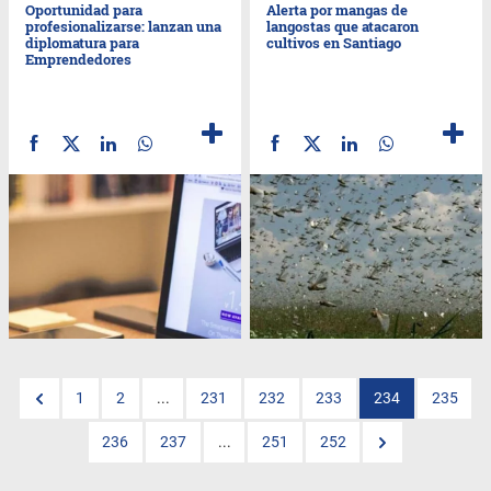
Oportunidad para
Alerta por mangas de
profesionalizarse: lanzan una
langostas que atacaron
diplomatura para
cultivos en Santiago
Emprendedores
1
2
...
231
232
233
234
235
236
237
...
251
252